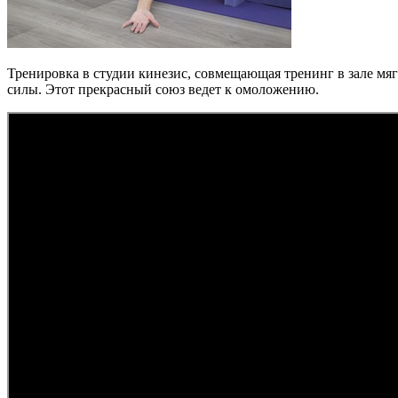
Тренировка в студии кинезис, совмещающая тренинг в зале мя
силы. Этот прекрасный союз ведет к омоложению.