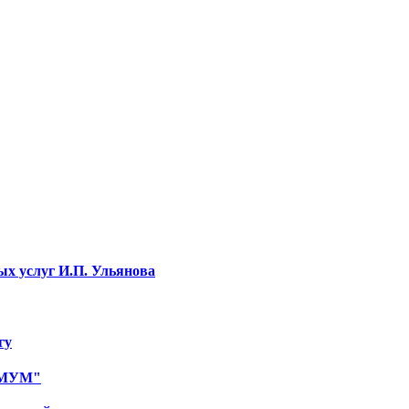
ых услуг И.П. Ульянова
гу
ИМУМ"