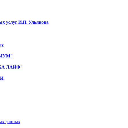
ых услуг И.П. Ульянова
гу
ИМУМ"
НКА ЛАЙФ"
И.
ых данных