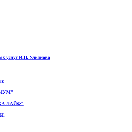
ых услуг И.П. Ульянова
гу
ИМУМ"
НКА ЛАЙФ"
И.