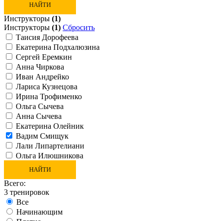
НАЙТИ
Инструкторы
(1)
Инструкторы
(1)
Сбросить
Таисия Дорофеева
Екатерина Подхалюзина
Сергей Еремкин
Анна Чиркова
Иван Андрейко
Лариса Кузнецова
Ирина Трофименко
Ольга Сычева
Анна Сычева
Екатерина Олейник
Вадим Смищук
Лали Липартелиани
Ольга Илюшникова
НАЙТИ
Всего:
3
тренировок
Все
Начинающим