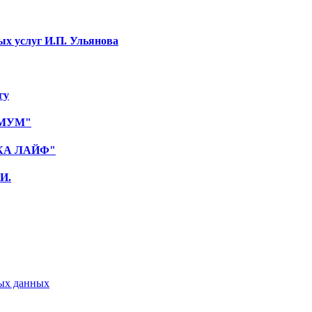
ых услуг И.П. Ульянова
гу
ИМУМ"
НКА ЛАЙФ"
И.
ых данных